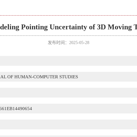
ling Pointing Uncertainty of 3D Moving Tar
发布时间：2025-05-28
NAL OF HUMAN-COMPUTER STUDIES
661EB14490654