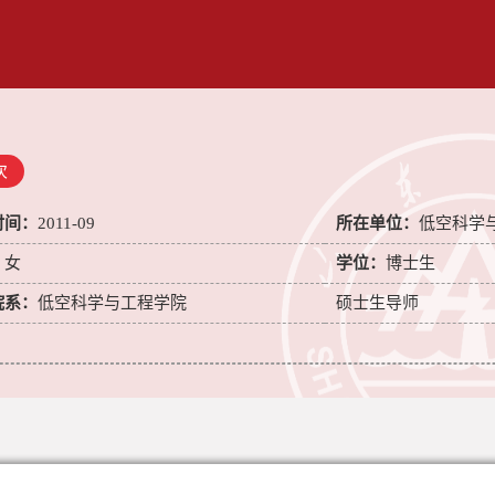
次
时间：
2011-09
所在单位：
低空科学
：
女
学位：
博士生
院系：
低空科学与工程学院
硕士生导师