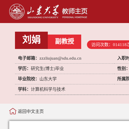
刘娟
副教授
访问次数：
014118
电子邮箱：
zzzliujuan@sdu.edu.cn
入职
学历：
研究生(博士)毕业
性别
毕业院校：
山东大学
所属
学科：
计算机科学与技术
返回中文主页