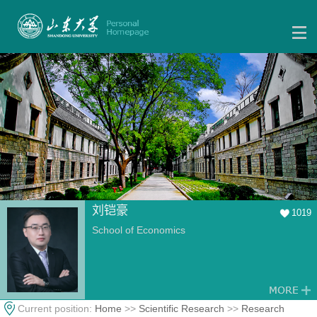
刘铠豪
1019
School of Economics
Current position:
Home
>>
Scientific Research
>>
Research