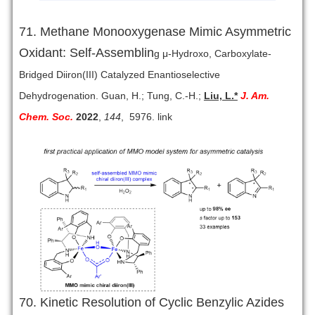
71. Methane Monooxygenase Mimic Asymmetric
Oxidant: Self-Assemblin
g
μ-Hydroxo, Carboxylate-
Bridged Diiron(III) Catalyzed Enantioselective
Dehydrogenation. Guan, H.; Tung, C.-H.;
Liu, L.*
J. Am.
Chem. Soc.
2022
,
144
, 5976
.
link
70. Kinetic Resolution of Cyclic Benzylic Azides