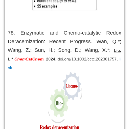
78. Enzymatic and Chemo-catalytic Redox
Deracemization: Recent Progress. Wan, Q.*;
Wang, Z.; Sun, H.; Song, D.; Wang, X.*;
Liu,
.
L.*
ChemCatChem.
2024
, doi.org/10.1002/cctc.202301757
li
nk