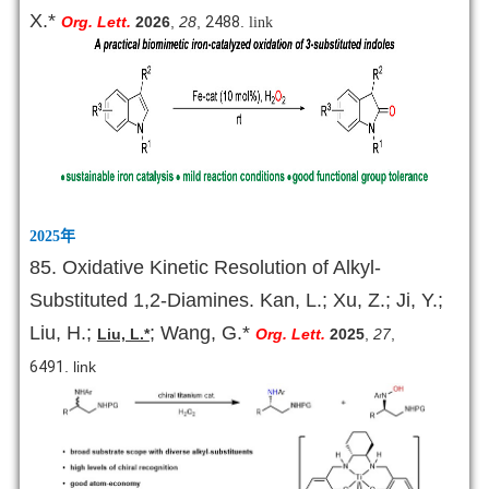
X.*
Org. Lett.
2026
,
28
,
2488
.
link
2025
年
85. Oxidative Kinetic Resolution of Alkyl-
Substituted 1,2-Diamines. Kan, L.; Xu, Z.; Ji, Y.;
Liu, H.;
; Wang, G.*
Liu, L.*
Org. Lett.
2025
,
27
,
6491
.
link