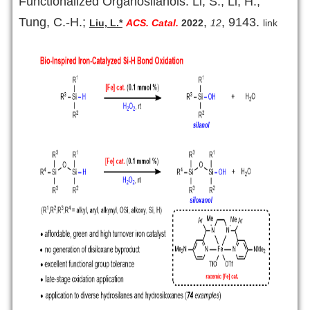
Functionalized Organosilanols. Li, S.; Li, H.;
Tung, C.-H.;
,
, 9143.
Liu, L.*
ACS. Catal.
2022
12
link