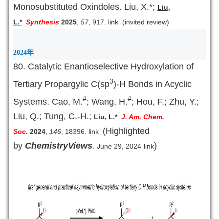
Monosubstituted Oxindoles. Liu, X.*;
Liu,
L.*
Synthesis
2025
,
57
, 917.
link
(invited review)
2024
年
80. Catalytic Enantioselective Hydroxylation of
3
Tertiary Propargylic C(sp
)-H Bonds in Acyclic
#
#
Systems. Cao, M.
; Wang, H.
; Hou, F.; Zhu, Y.;
Liu, Q.;
Tung, C.-H.;
Liu, L.*
J. Am. Chem.
(Highlighted
Soc.
2024
,
146
, 18396.
link
by
ChemistryViews
.
)
June 29, 2024
link