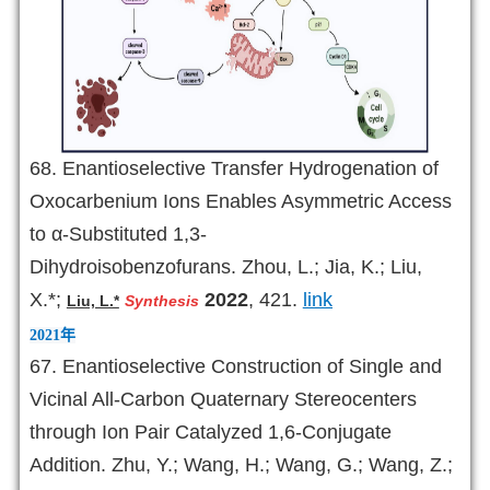
68.
Enantioselective Transfer Hydrogenation of
Oxocarbenium Ions Enables Asymmetric Access
to α-Substituted 1,3-
Dihydroisobenzofurans.
Zhou, L.; Jia, K.; Liu,
X.*;
2022
, 421.
link
Liu, L.*
Synthesis
2021
年
67.
Enantioselective Construction of Single and
Vicinal All-Carbon Quaternary Stereocenters
through Ion Pair Catalyzed 1,6-Conjugate
Addition. Zhu, Y.; Wang, H.; Wang, G.; Wang, Z.;