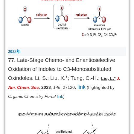
2023
年
77. Late-Stage Chemo- and Enantioselective
Oxidation of Indoles to C3-Monosubstituted
Oxindoles. Li, S.; Liu, X.*;
Tung, C.-H.;
Liu, L.*
J.
.
link
Am. Chem. Soc.
2023
,
145
, 27120
(highlighted by
Organic Chemistry Portal
link
)