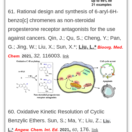
61.
Rational design and synthesis of 6-aryl-6H-
benzo[c] chromenes as non-steroidal
progesterone receptor antagonists for the use
against cancers. Qin, J.; Qu, S.; Cheng, Y.; Pan,
G.; Jing, W.; Liu, X.; Sun, X.*;
Liu, L.*
Bioorg. Med.
32,
116003.
Chem
.
2021
,
link
60. Oxidative Kinetic Resolution of Cyclic
Benzylic Ethers. Sun, S.; Ma, Y.; Liu, Z.;
Liu,
,
, 176.
L.*
Angew. Chem. Int. Ed.
2021
60
link