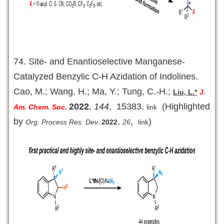
74. Site- and Enantioselective Manganese-
Catalyzed Benzylic C-H Azidation of Indolines.
Cao, M.; Wang, H.; Ma, Y.; Tung, C.-H.;
Liu, L.*
J.
2022
,
144
, 15383
.
(Highlighted
Am. Chem. Soc.
link
by
,
,
)
Org. Process Res. Dev.
2022
26
link