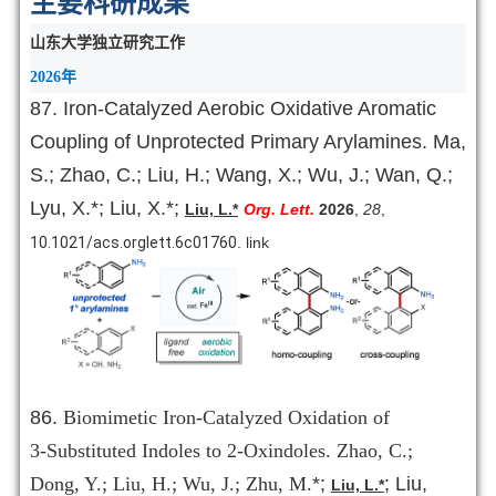
主要科研成果
山东大学独立研究工作
2026
年
87. Iron-Catalyzed Aerobic Oxidative Aromatic
Coupling of Unprotected Primary Arylamines. Ma,
S.; Zhao, C.; Liu, H.; Wang, X.; Wu, J.; Wan, Q.;
Lyu, X.
*
; Liu, X.
*
;
Liu, L.*
Org. Lett.
2026
,
28
,
10.1021/acs.orglett.6c01760
.
link
86.
Biomimetic Iron-Catalyzed Oxidation of
3‑Substituted Indoles to
2‑Oxindoles. Zhao, C.;
Dong, Y.; Liu, H.; Wu, J.; Zhu, M.
*
;
; Liu,
Liu, L.*