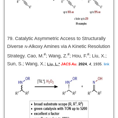
79. Catalytic Asymmetric Access to Structurally
Diverse
-Alkoxy Amines via A Kinetic Resolution
N
#
#
#
Strategy. Cao, M.
; Wang, Z.
; Hou, F.
; Liu, X.;
Sun, S.; Wang, X.;
Liu, L.*
JACS Au.
2024
,
4
, 1935
.
link