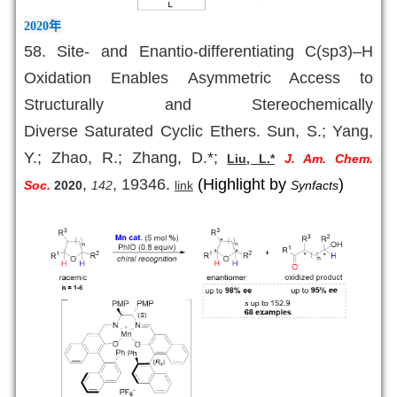
2020
年
58.
Site- and Enantio-differentiating C(sp3)–H
Oxidation Enables Asymmetric Access to
Structurally and Stereochemically
Diverse Saturated Cyclic Ethers. Sun, S.; Yang,
Y.; Zhao, R.; Zhang, D.*;
Liu, L.*
J. Am. Chem.
,
, 19346
.
(Highlight by
)
Soc.
2020
142
link
Synfacts