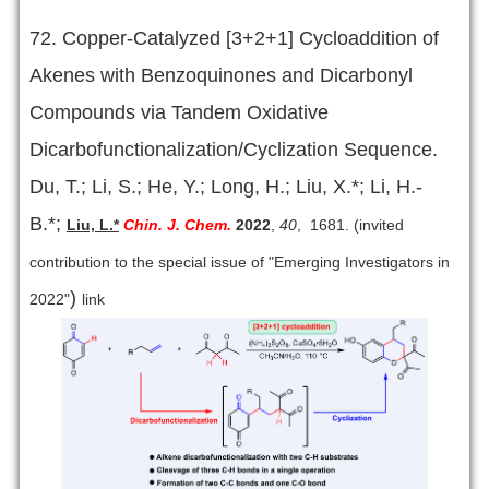
72. Copper-Catalyzed [3+2+1] Cycloaddition of
Akenes with Benzoquinones and Dicarbonyl
Compounds via Tandem Oxidative
Dicarbofunctionalization/Cyclization Sequence.
Du, T.; Li, S.; He, Y.; Long, H.; Liu, X.*; Li, H.-
B.*;
Liu, L.*
Chin. J. Chem.
2022
,
40
, 1681
. (invited
contribution to the special issue of "Emerging Investigators in
)
2022"
link