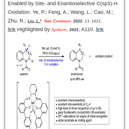
Enabled by Site- and Enantioselective C(sp3)-H
Oxidation. Ye, P.; Feng, A.; Wang, L.; Cao, M.;
Zhu, R.;
Liu, L.*
Nat. Commun.
2022
,
13
, 1621.
link
Highlighted by
,
, A110.
link
Synform
2022