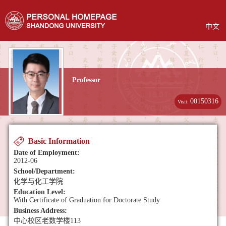
中文
Professor
00150316
Visit:
Basic Information
Date of Employment:
2012-06
School/Department:
化学与化工学院
Education Level:
With Certificate of Graduation for Doctorate Study
Business Address:
中心校区老数学楼113