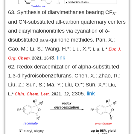
63.
Synthesis of diarylmethanes bearing CF
-
3
and CN-substituted all-carbon quaternary centers
and diarylmalononitriles via cyanation of δ-
disubstituted
-quinone methides. Pan, X.;
para
Cao, M.; Li, S.; Wang, H.*; Liu, X.*;
Liu, L.*
Eu
r. J.
3.
link
Org. Chem
.
2021
,
164
62.
Redox deracemization of alpha-substituted
1,3-dihydroisobenzofurans. Chen, X.; Zhao, R.;
Liu, Z.; Sun, S.; Ma, Y.; Liu, Q.*; Sun, X.*;
Liu,
,
, 2305.
link
L.*
Chin. Chem. Lett.
2021
32