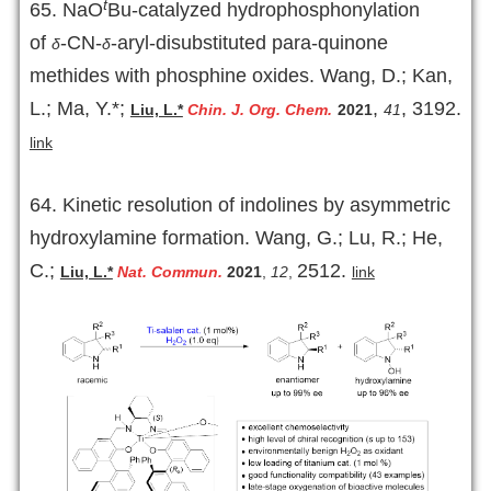
t
65.
NaO
Bu-catalyzed hydrophosphonylation
of
-CN-
-aryl-disubstituted para-quinone
δ
δ
methides with phosphine oxides. Wang, D.; Kan,
L.; Ma, Y.*;
,
, 3192
.
Liu, L.*
Chin. J. Org. Chem.
2021
41
link
64.
Kinetic resolution of indolines by asymmetric
hydroxylamine formation. Wang, G.; Lu, R.; He,
C.;
2512.
Liu, L.*
Nat. Commun.
2021
,
12
,
link