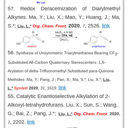
57.
Redox Deracemization of Diarylmethyl
Alkynes. Ma, Y.; Liu, X.; Mao, Y.; Huang, J.; Ma,
S.*;
2020
,
, 2526.
link
Liu, L.*
Org. Chem. Front
.
7
56.
Synthesis of Unsymmetric Triarylmethanes Bearing CF
-
3
Substituted All-Carbon Quaternary Stereocenters: 1,6-
Arylation of delta-Trifluoromethyl Substituted para-Quinone
Methides. Ma, Y.; Pang, J.; Pan, X.; Ma, S.*; Liu, X.*;
Liu,
link
L.*
Synlett
2020
,
31
, 1619.
55. Catalytic Enantioselective Alkylation of 2-
Alkoxyl-tetrahydrofurans. Liu, X.; Sun, S.; Wang,
G.; Bai, Z.; Pang, J.*;
,
Liu, L.*
Org. Chem. Front
.
2020
, 2202.
link
7