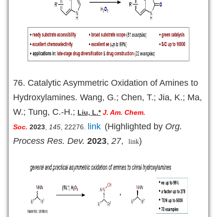
76. Catalytic Asymmetric Oxidation of Amines to
Hydroxylamines. Wang, G.; Chen, T.; Jia, K.; Ma,
W.; Tung, C.-H.;
Liu, L.*
J. Am. Chem.
link
(Highlighted by
Org.
Soc.
2023
,
145
, 22276
.
Process Res. Dev.
2023
,
27
,
)
link