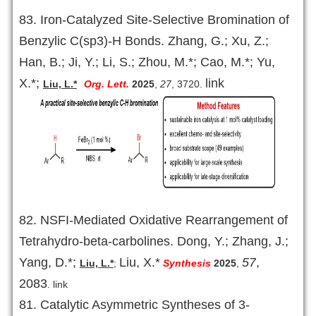
83. Iron-Catalyzed Site-Selective Bromination of
Benzylic C(sp3)-H Bonds. Zhang, G.; Xu, Z.;
Han, B.; Ji, Y.; Li, S.; Zhou, M.*; Cao, M.*; Yu,
X.*;
link
Liu, L.*
Org. Lett.
2025
,
27
, 3720.
82. NSFI-Mediated Oxidative Rearrangement of
Tetrahydro-beta-carbolines. Dong, Y.; Zhang, J.;
Yang, D.*;
Liu, X.*
57
,
Liu, L.*
;
Synthesis
2025
,
2083
.
link
81. Catalytic Asymmetric Syntheses of 3-