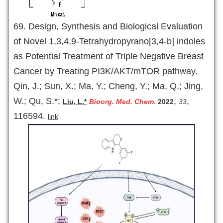
69.
Design, Synthesis and Biological Evaluation
of Novel 1,3,4,9-Tetrahydropyrano[3,4-b] indoles
as Potential Treatment of Triple Negative Breast
Cancer by Treating PI3K/AKT/mTOR pathway.
Qin, J.; Sun, X.; Ma, Y.; Cheng, Y.; Ma, Q.; Jing,
W.; Qu, S.*;
,
,
Liu, L.*
Bioorg. Med. Chem.
2022
33
116594.
link