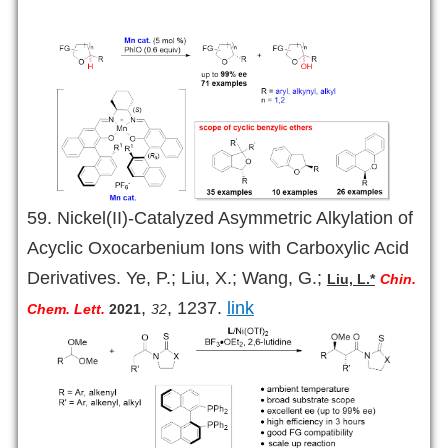
59. Nickel(II)-Catalyzed Asymmetric Alkylation of
Acyclic Oxocarbenium Ions with Carboxylic Acid
Derivatives. Ye, P.; Liu, X.; Wang, G.;
Liu, L.*
Chin.
,
, 1237.
link
Chem. Lett.
2021
32