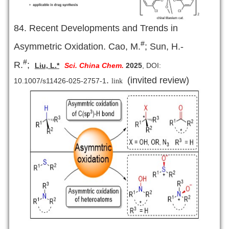
84. Recent Developments and Trends in
#
Asymmetric Oxidation. Cao, M.
; Sun, H.-
#
R.
;
Liu, L.*
Sci. China Chem.
2025
, DOI:
.
(invited review)
10.1007/s11426-025-2757-1
link