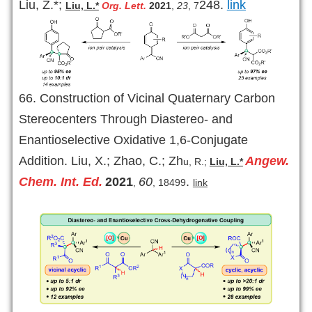
Liu, Z.*;
248
.
link
Liu, L.*
Org. Lett.
2021
,
23
, 7
66.
Construction of Vicinal Quaternary Carbon
Stereo
centers Through Diastereo- and
Enantios
elective Oxidative 1,6-Conjugate
Addition.
Liu, X.; Zhao, C.; Zh
Angew.
u, R.;
Liu, L.*
Chem. Int. Ed.
2021
60
.
,
, 18499
link