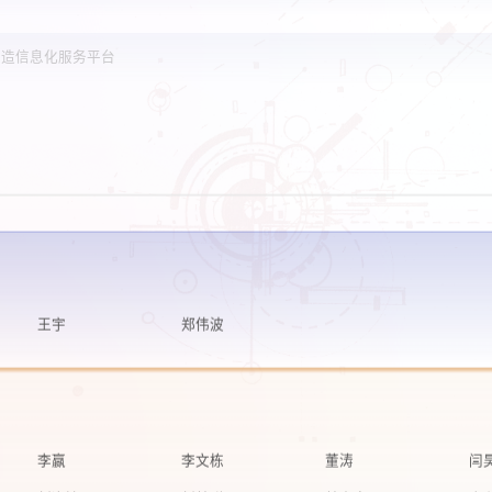
王宇
郑伟波
李赢
李文栋
董涛
闫
刘逸清
刘林聪
林立多
李