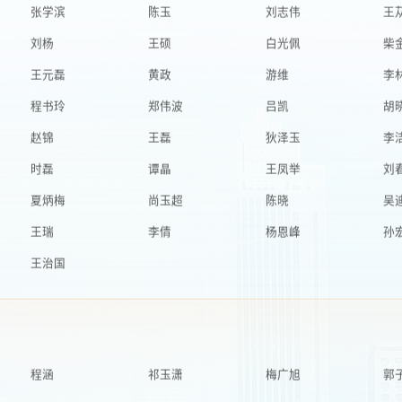
刘杨
王硕
白光佩
柴
王元磊
黄政
游维
李
程书玲
郑伟波
吕凯
胡
赵锦
王磊
狄泽玉
李
时磊
谭晶
王凤举
刘
夏炳梅
尚玉超
陈晓
吴
王瑞
李倩
杨恩峰
孙
王治国
程涵
祁玉潇
梅广旭
郭