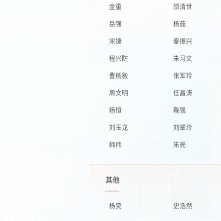
岳强
杨茹
宋婕
秦振兴
程兴防
朱习文
曹杨毅
张军玲
周文明
任昌涛
杨恒
鞠强
刘玉龙
刘翠玲
韩伟
朱亮
其他
杨昊
史浩然