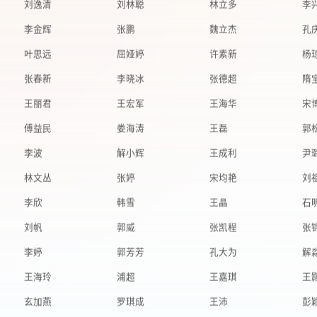
李金辉
张鹏
魏立杰
孔
叶思远
屈娅婷
许素新
杨
张春新
李晓冰
张德超
隋
王丽君
王宏军
王海华
宋
傅益民
娄海涛
王磊
郭
李波
解小辉
王成利
尹
林文丛
张婷
宋均艳
刘
李欣
韩雪
王晶
石
刘帆
郭威
张凯程
张
李婷
郭芳芳
孔大为
解
王海玲
浦超
王嘉琪
王
玄加燕
罗琪成
王沛
彭
张学滨
陈玉
刘志伟
王