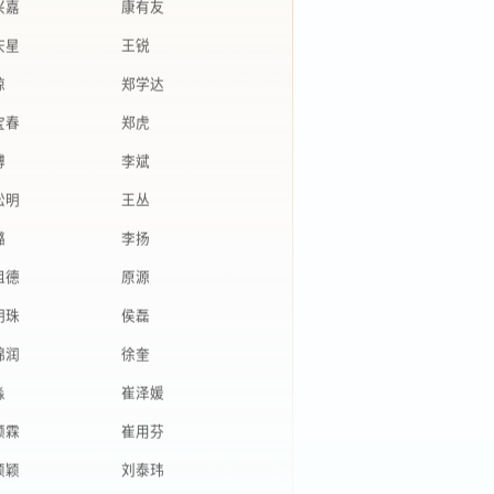
庆星
王锐
琼
郑学达
宝春
郑虎
博
李斌
松明
王丛
璐
李扬
祖德
原源
明珠
侯磊
锦润
徐奎
淼
崔泽媛
颢霖
崔用芬
颖颖
刘泰玮
苁苁
刘树青