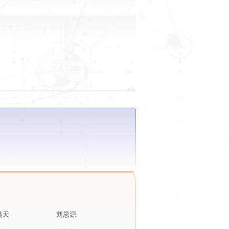
昊天
刘思源
兴嘉
康有友