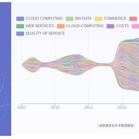
as instances and scheduling parallel jobs in service clouds. 16th International Conference
: A Perspective of Optimizing Cost and LatencyIEEE Transactions on Mobile Computing:1-1
etwork informationJournal of Ambient Intelligence and Humanized Computing,2024.
: A Perspective of Optimizing Cost and LatencyIEEE Transactions on Mobile Computing,202
（该数据来自学术数据服务）