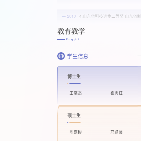
教育教学
Pedagogical
学生信息
博士生
王高杰
崔志红
硕士生
陈嘉彬
邢颢馨
刘炳辰
王光宇