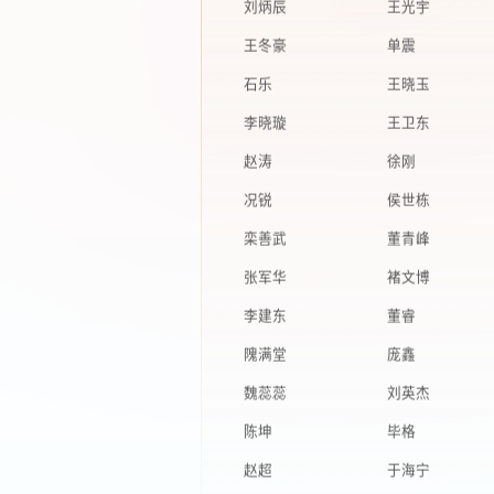
王冬豪
单震
石乐
王晓玉
李晓璇
王卫东
赵涛
徐刚
况锐
侯世栋
栾善武
董青峰
张军华
褚文博
李建东
董睿
隗满堂
庞鑫
魏蕊蕊
刘英杰
陈坤
毕格
赵超
于海宁
金童
邵清世