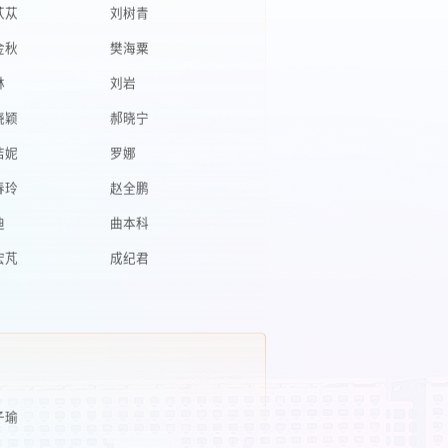
金秋
樊海粟
林
刘岩
晓颖
郝晓宁
洁妮
罗娜
春玲
赵全鹏
迪
曲本科
宏芃
成纪君
子瑜