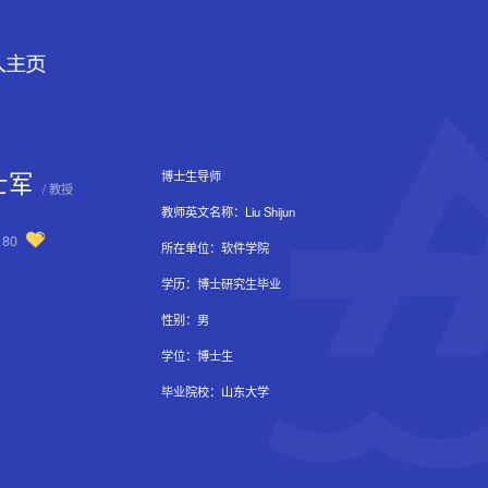
士军
-
-
博士生导师
/ 教授
-
-
教师英文名称：Liu Shijun
：
80
-
-
所在单位：软件学院
-
-
学历：博士研究生毕业
-
-
性别：男
-
-
学位：博士生
-
-
毕业院校：山东大学