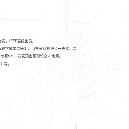
IEEE
会员，
高级会员
。
家教学成果二等奖，山东省科技进步一等奖、二
5
70
版专著
本，发表顶会顶刊论文
余篇。
析》等。