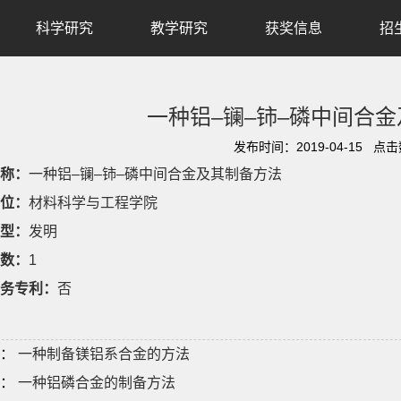
科学研究
教学研究
获奖信息
招
一种铝–镧–铈–磷中间合
发布时间：2019-04-15 点
称：
一种铝–镧–铈–磷中间合金及其制备方法
位：
材料科学与工程学院
型：
发明
数：
1
务专利：
否
：
一种制备镁铝系合金的方法
：
一种铝磷合金的制备方法