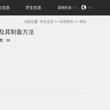
生信息
学生信息
其他栏目
当前位置:
中文主页
>>
科学研究
>>
专利
金及其制备方法
击数：
30