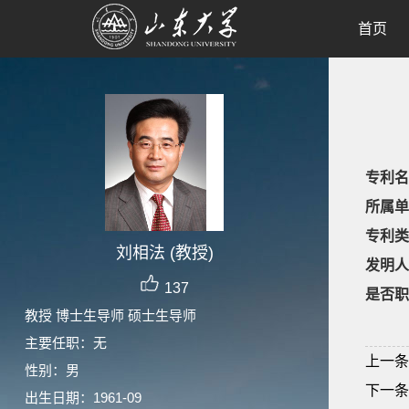
首页
专利名
所属单
专利类
刘相法 (教授)
发明人
137
是否职
教授 博士生导师 硕士生导师
主要任职：无
上一条
性别：男
下一条
出生日期：1961-09