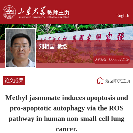
English
刘相国
教授
00032721
访问次数：
次
论文成果
返回中文主页
Methyl jasmonate induces apoptosis and
pro-apoptotic autophagy via the ROS
pathway in human non-small cell lung
cancer.