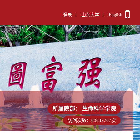
登录
|
山东大学
|
English
所属院部：
生命科学学院
访问次数：
00032707
次