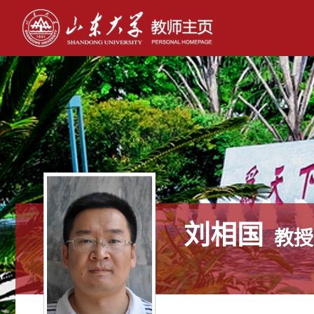
刘相国
教授