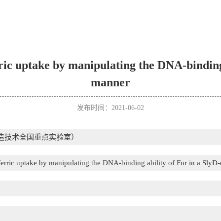
rric uptake by manipulating the DNA-binding
manner
发布时间：2021-06-02
造技术全国重点实验室）
 ferric uptake by manipulating the DNA-binding ability of Fur in a Sly