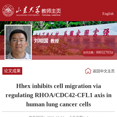
English
刘相国
教授
00032703
访问次数：
次
论文成果
返回中文主页
Hhex inhibits cell migration via
regulating RHOA/CDC42-CFL1 axis in
human lung cancer cells