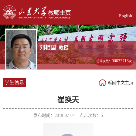
English
刘相国
教授
00032713
访问次数：
次
学生信息
返回中文主页
崔换天
发布时间：2019-07-04 点击次数：
5