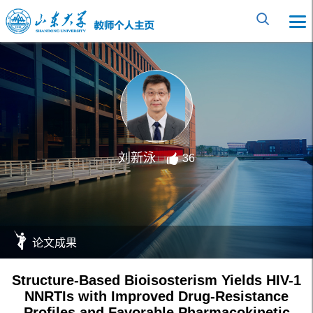
刘新泳
36
论文成果
Structure-Based Bioisosterism Yields HIV-1
NNRTIs with Improved Drug-Resistance
Profiles and Favorable Pharmacokinetic