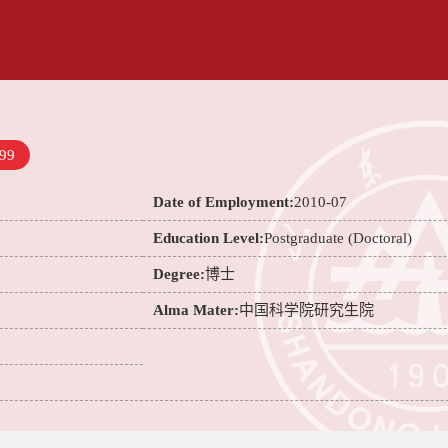
99
Date of Employment:
2010-07
Education Level:
Postgraduate (Doctoral)
Degree:
博士
Alma Mater:
中国科学院研究生院