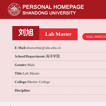
刘旭
Lab Master
Visit:
000026
E-Mail:
deanwhite@sdu.edu.cn
School/Department:
海洋学院
Gender:
Male
Title:
Lab Master
College:
Marine College
Discipline: