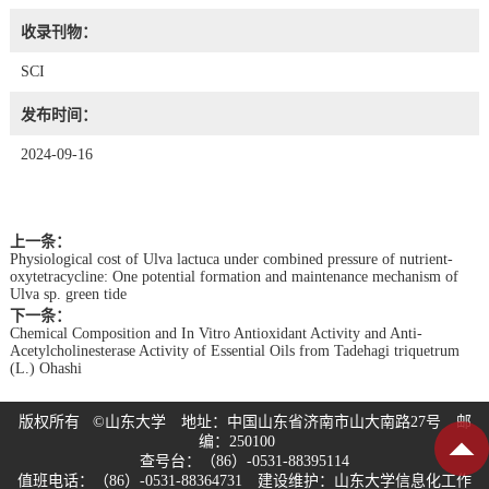
收录刊物：
SCI
发布时间：
2024-09-16
上一条：
Physiological cost of Ulva lactuca under combined pressure of nutrient-
oxytetracycline: One potential formation and maintenance mechanism of
Ulva sp. green tide
下一条：
Chemical Composition and In Vitro Antioxidant Activity and Anti-
Acetylcholinesterase Activity of Essential Oils from Tadehagi triquetrum
(L.) Ohashi
版权所有 ©山东大学 地址：中国山东省济南市山大南路27号 邮
编：250100
查号台：（86）-0531-88395114
值班电话：（86）-0531-88364731 建设维护：山东大学信息化工作