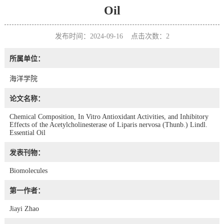
Oil
发布时间：2024-09-16 点击次数：
2
所属单位：
海洋学院
论文名称：
Chemical Composition, In Vitro Antioxidant Activities, and Inhibitory
Effects of the Acetylcholinesterase of Liparis nervosa (Thunb.) Lindl.
Essential Oil
发表刊物：
Biomolecules
第一作者：
Jiayi Zhao