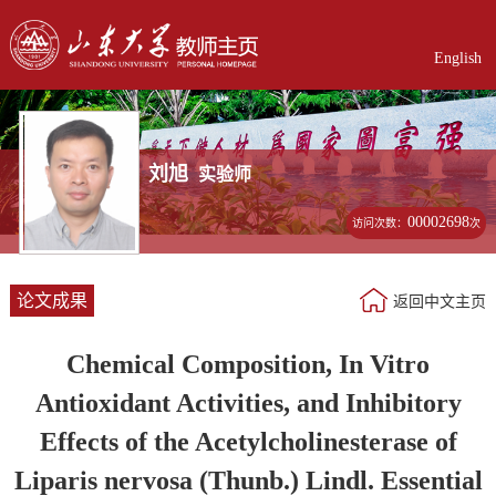
English
刘旭
实验师
00002698
访问次数：
次
论文成果
返回中文主页
Chemical Composition, In Vitro
Antioxidant Activities, and Inhibitory
Effects of the Acetylcholinesterase of
Liparis nervosa (Thunb.) Lindl. Essential