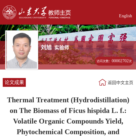
English
刘旭
实验师
00002702
访问次数：
次
论文成果
返回中文主页
Thermal Treatment (Hydrodistillation)
on The Biomass of Ficus hispida L. f.:
Volatile Organic Compounds Yield,
Phytochemical Composition, and