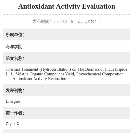
Antioxidant Activity Evaluation
发布时间：2024-09-16 点击次数：
3
所属单位：
海洋学院
论文名称：
Thermal Treatment (Hydrodistillation) on The Biomass of Ficus hispida
L. f.: Volatile Organic Compounds Yield, Phytochemical Composition,
and Antioxidant Activity Evaluation
发表刊物：
Energies
第一作者：
Ziyue Xu