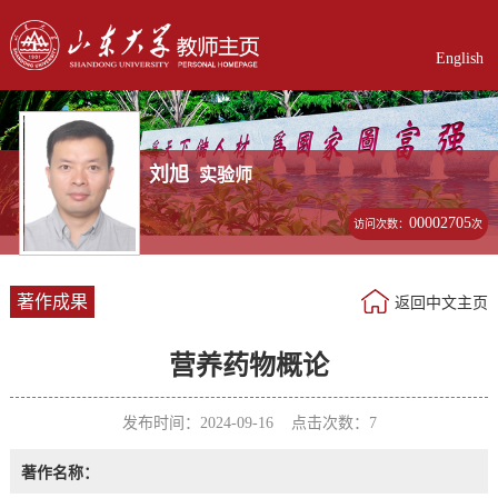
English
刘旭
实验师
00002705
访问次数：
次
著作成果
返回中文主页
营养药物概论
发布时间：2024-09-16 点击次数：
7
著作名称：