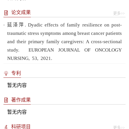
论文成果
更多>>
延泽萍. Dyadic effects of family resilience on post-
traumatic stress symptoms among breast cancer patients
and their primary family caregivers: A cross-sectional
study.
EUROPEAN JOURNAL OF ONCOLOGY
NURSING,
53,
2021.
专利
暂无内容
著作成果
暂无内容
科研项目
更多>>