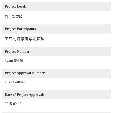
Project Level:
省、部委级
Project Participants:
王军,刘颖,蔡燕,李安,甄珍
Project Number:
kyxm-59650
Project Approval Number:
15YJA740042
Date of Project Approval:
2015-09-10