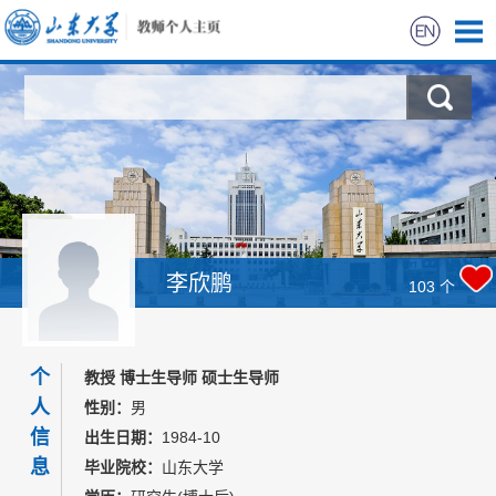
首页
科学研究
教学研究
获奖信息
李欣鹏
103
个
招生信息
个
教授 博士生导师 硕士生导师
学生信息
人
性别：
男
信
出生日期：
1984-10
我的相册
息
毕业院校：
山东大学