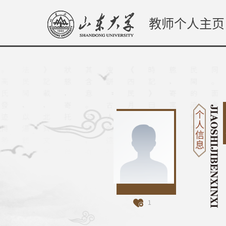
教师个人主页
个
人
信
息
1