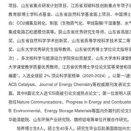
项目、
山东省重点研发计划项目、
江苏省双碳科技创新重点专项子
教育部博士学科点基金、山东省自然科学基金面上项目、中国博
向
：
CO2捕集及转化、制氢（生物质气化、甲烷裂解/干湿重整、水
集成电路芯粒建模仿真
等
。获
山东省优秀研究生导师、山东省高层
奖、山东省自然科学学术创新奖、山东省高等学校科学技术奖二等
奖、山东大学优秀研究生指导教师、山东省优秀博士学位论文指导奖
次）、多次核科学与能源动力学院突出贡献奖、山东大学本科课堂
大学课堂教学质量优秀教师、江苏省优秀博士学位论文奖等荣誉和奖
编委”，入选全球前 2% 顶尖科学家榜单（2020-2024）。以
第一/通讯作
ACS Catalysis、Journal of Energy Chemistry等权威
篇，其中9篇论文入选“ESI高被引论文或热点论文”；第一位发明人
担任Nature Communications、Progress in Energy and Combustion
B: Environmental、Energy Storage Materials
华能清能院、山东环保产业研究院、魏桥铝电等单位开展合作研究
培养博士生8人、硕士生40多人。研究生毕业后赴
美国南加州大