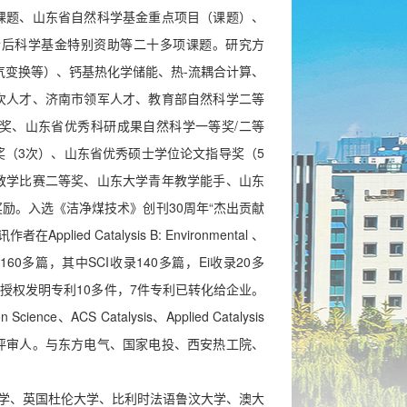
课题、山东省自然科学基金重点项目（课题）、
士后科学基金特别资助等二十多项课题。研究方
气变换等）、钙基热化学储能、热-流
耦合计算、
次人才、济南市领军人才、教育部自然科学二等
奖、山东省优秀科研成果自然科学一等奖/二等
（3次）、山东省优秀硕士学位论文指导奖（5
教学比赛二等奖、山东大学青年教学能手、山东
励。入选《洁净煤技术》创刊30周年“杰出贡献
者在Applied Catalysis B: Environmental 、
期刊发表论文160多篇，其中SCI收录140多篇，Ei收录20多
获授权发明专利10多件
，7件专利已转化给企业
。
 Science、ACS Catalysis、Applied Catalysis
等国内外期刊的论文评审人。与东方电气、国家电投、西安热工院、
。
学、
英国杜伦大学、
比利时法语鲁汶大学、
澳大