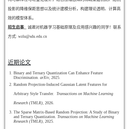
投影的降维保距思想以及统计建模分析，构建理论透明、计算高
效的模型体系。
招生启事
:
诚邀对机器学习基础原理及应用感兴趣的同学！联系
方式: wzlu@sdu.edu.cn
近期论文
Binary and Ternary Quantization Can Enhance Feature
Discrimination
.
arXiv
, 2025
.
Random Projection-Induced Gaussian Latent Features for
Arbitrary Style Transfer
.
Transactions on Machine Learning
Research (TMLR)
, 2026.
The Sparse Matrix-Based Random Projection: A Study of Binary
and Ternary Quantization
.
Transactions on Machine Learning
Research (TMLR)
, 2025.