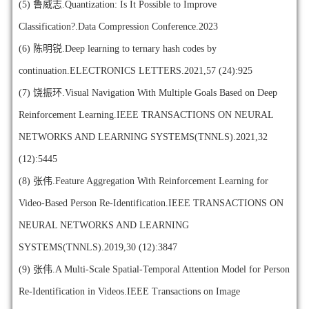
(5)
鲁威志.Quantization: Is It Possible to Improve
Classification?.Data Compression Conference.2023
(6)
陈明锐.Deep learning to ternary hash codes by
continuation.ELECTRONICS LETTERS.2021,57 (24):925
(7)
饶振环.Visual Navigation With Multiple Goals Based on Deep
Reinforcement Learning.IEEE TRANSACTIONS ON NEURAL
NETWORKS AND LEARNING SYSTEMS(TNNLS).2021,32
(12):5445
(8)
张伟.Feature Aggregation With Reinforcement Learning for
Video-Based Person Re-Identification.IEEE TRANSACTIONS ON
NEURAL NETWORKS AND LEARNING
SYSTEMS(TNNLS).2019,30 (12):3847
(9)
张伟.A Multi-Scale Spatial-Temporal Attention Model for Person
Re-Identification in Videos.IEEE Transactions on Image