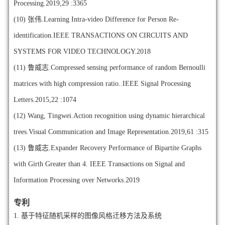
Processing.2019,29 :3365
(10)
张伟.Learning Intra-video Difference for Person Re-
identification.IEEE TRANSACTIONS ON CIRCUITS AND
SYSTEMS FOR VIDEO TECHNOLOGY.2018
(11)
鲁威志.Compressed sensing performance of random Bernoulli
matrices with high compression ratio..IEEE Signal Processing
Letters.2015,22 :1074
(12)
Wang, Tingwei.Action recognition using dynamic hierarchical
trees.Visual Communication and Image Representation.2019,61 :315
(13)
鲁威志.Expander Recovery Performance of Bipartite Graphs
with Girth Greater than 4. IEEE Transactions on Signal and
Information Processing over Networks.2019
专利
1.
基于特征随机采样的图像风格迁移方法及系统