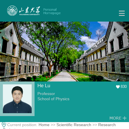
He Lu
830
Professor
School of Physics
Current position:
Home
>>
Scientific Research
>>
Research