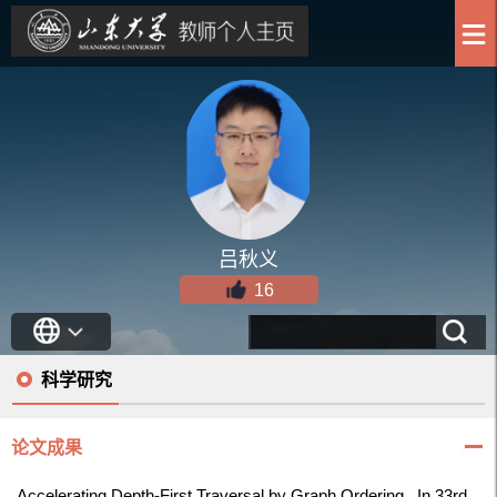
吕秋义
16
科学研究
论文成果
Accelerating Depth-First Traversal by Graph Ordering.
In 33rd