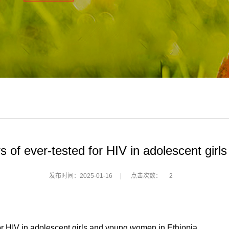
s of ever-tested for HIV in adolescent gir
发布时间：2025-01-16
|
点击次数：
2
 HIV in adolescent girls and young women in Ethiopia