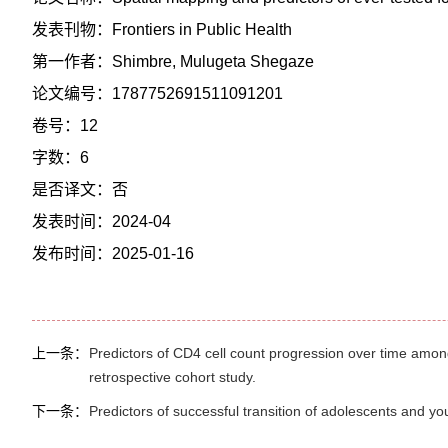
发表刊物：Frontiers in Public Health
第一作者：Shimbre, Mulugeta Shegaze
论文编号：1787752691511091201
卷号：12
字数：6
是否译文：否
发表时间：2024-04
发布时间：2025-01-16
上一条：
Predictors of CD4 cell count progression over time among
retrospective cohort study.
下一条：
Predictors of successful transition of adolescents and you