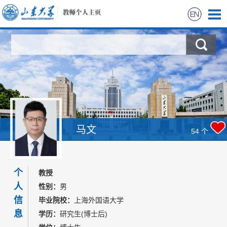
首页
科学研究
教学研究
获奖信息
马文
54
个
招生信息
个
教授
学生信息
人
性别：
男
信
毕业院校：
上海外国语大学
我的相册
息
学历：
研究生(博士后)