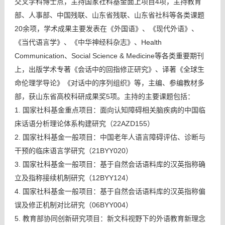
交叉学科博士点，主持国家社科基金面上项目4项，主持教育
部、人事部、中国残联、山东省残联、山东省社科等各类课题
20余项，学术成果主要发表在《外国语》、《现代外语》、
《当代语言学》、《中华神经科杂志》、Health
Communication、Social Science & Medicine等各类重要期刊
上，出版学术专著《会话中的回指修正研究》、译著《全球生
命伦理学导论》《对话中的序列组织》等，主编、参编教材多
部，获山东省高校科研成果奖5项。主持的主要课题包括：
1. 国家社科基金重点项目：面向认知障碍相关脑疾病的中国临
床话语分析理论体系构建研究（22AZD155）
2. 国家社科基金一般项目：中国老年人语言障碍评估、诊断与
干预的临床语言学研究（21BYY020）
3. 国家社科基金一般项目：基于自然会话语料库的汉英指称确
立及指称接续机制研究（12BYY124）
4. 国家社科基金一般项目：基于自然会话语料库的汉英指称偏
误及修正机制对比研究（06BYY004）
5. 教育部协同创新研究项目：新文科视野下的外语教育新理念