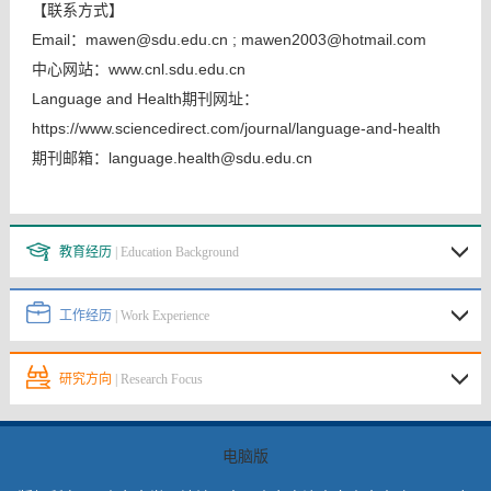
【联系方式】
Email：mawen@sdu.edu.cn ; mawen2003@hotmail.com
中心网站：www.cnl.sdu.edu.cn
Language and Health期刊网址：
https://www.sciencedirect.com/journal/language-and-health
期刊邮箱：language.health@sdu.edu.cn
教育经历
| Education Background
工作经历
| Work Experience
研究方向
| Research Focus
电脑版