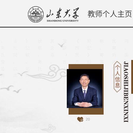
教师个人主页
个
人
信
息
20