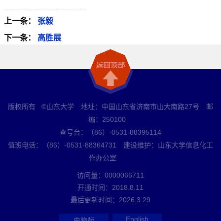
上一条：
张毅
下一条：
高胜展
版权所有 ©山东大学 地址：中国山东省济南市山大南路27号 邮
编：250100
查号台：（86）-0531-88395114
值班电话：（86）-0531-88364731 建设维护：山东大学信息化工
作办公室
访问量：
0000066711
开通时间：
2018
.
8
.
11
最后更新时间：
2026
.
3
.
29
English
电脑版