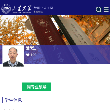
潘荣江
190
同专业硕导
学生信息