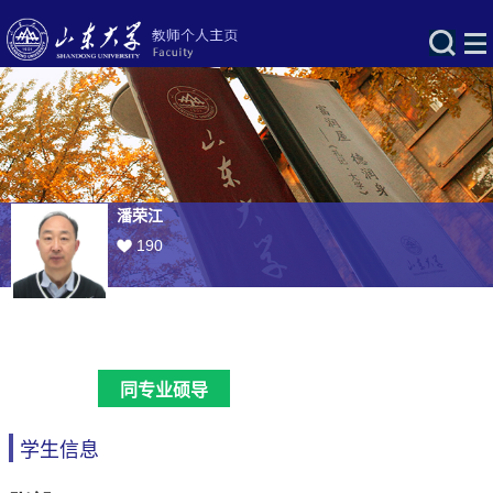
潘荣江
190
同专业硕导
学生信息