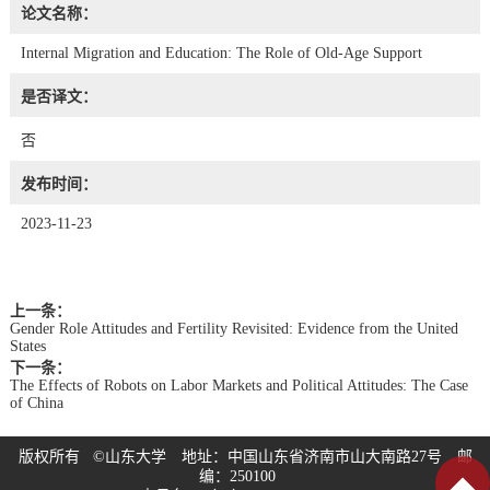
论文名称：
Internal Migration and Education: The Role of Old-Age Support
是否译文：
否
发布时间：
2023-11-23
上一条：
Gender Role Attitudes and Fertility Revisited: Evidence from the United
States
下一条：
The Effects of Robots on Labor Markets and Political Attitudes: The Case
of China
版权所有 ©山东大学 地址：中国山东省济南市山大南路27号 邮
编：250100