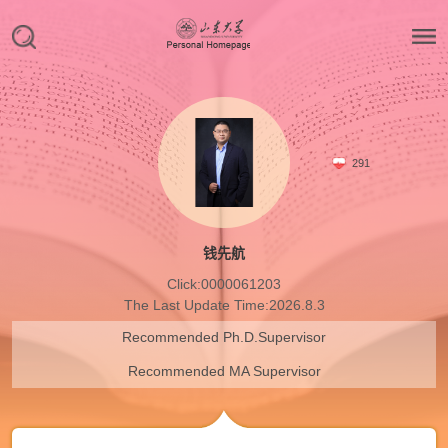
291
钱先航
Click:
0000061203
The Last Update Time:
2026
.
8
.
3
Recommended Ph.D.Supervisor
Recommended MA Supervisor