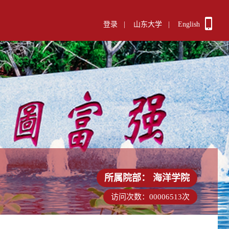
登录
|
山东大学
|
English
所属院部：
海洋学院
访问次数：
00006513
次