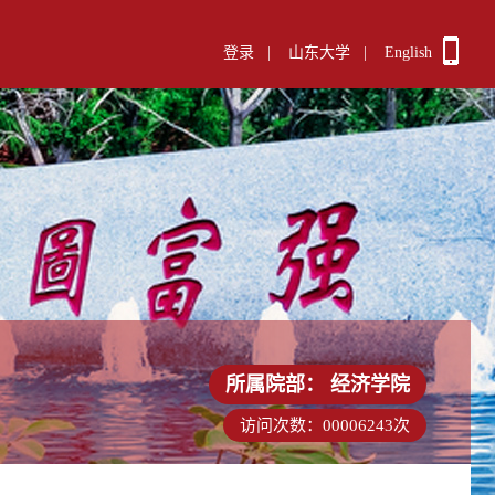
登录
|
山东大学
|
English
所属院部：
经济学院
访问次数：
00006243
次