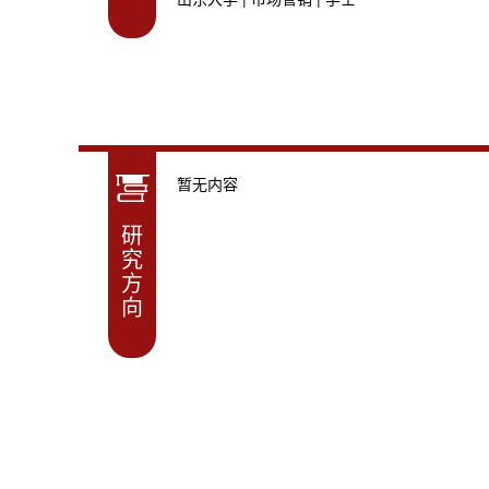
暂无内容
研
究
方
向