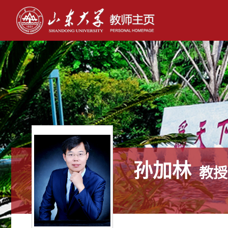
孙加林
教授