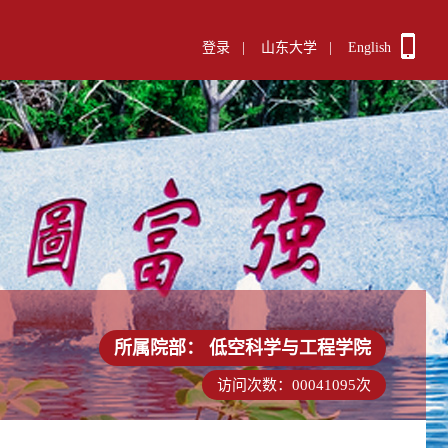
登录
|
山东大学
|
English
所属院部：
低空科学与工程学院
访问次数：
00041095
次