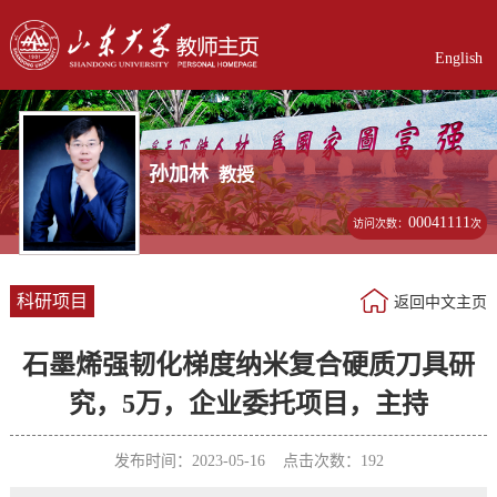
English
孙加林
教授
00041111
访问次数：
次
科研项目
返回中文主页
石墨烯强韧化梯度纳米复合硬质刀具研
究，5万，企业委托项目，主持
发布时间：2023-05-16 点击次数：
192