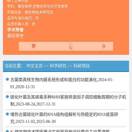
硕士生导师是
学科：微生物学,生物化学与分子生物学
所属院系：微生物技术研究院
是否有海外经历：否
是否外籍人员：否
学术荣誉
曾获荣誉
9
赞
当前位置：
中文主页
>>
科学研究
>>
科研项目
古菌类真核生物内膜系统形成和蛋白的功能演化,2024-01-
01,2028-12-31
硫化叶菌及其病毒多种RHH家族转录因子调控细胞周期的分子机
制,2023-08-24,2027-12-31
嗜热古菌硫化叶菌的RNA结构组解析与热稳定的RNA疫苗研
究,2023-11-02,2025-06-30
K-微生物技术国家重点实验室开放运行费自主设置课题