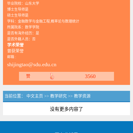
毕业院校：山东大学
博士生导师是
硕士生导师是
学科：金融数学与金融工程,概率论与数理统计
所属院系：数学学院
是否有海外经历：是
是否外籍人员：否
学术荣誉
曾获荣誉
邮箱 :
shijingtao@sdu.edu.cn
3560
赞
当前位置：
中文主页
>>
教学研究
>>
教学资源
没有更多内容了