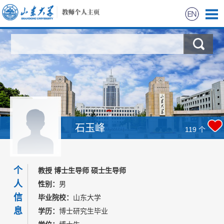
首页
科学研究
教学研究
获奖信息
石玉峰
119
个
招生信息
个
教授 博士生导师 硕士生导师
学生信息
人
性别：
男
信
毕业院校：
山东大学
我的相册
息
学历：
博士研究生毕业