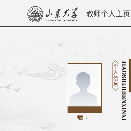
教师个人主页
个
人
信
息
1