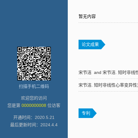
暂无内容
论文成果
宋节洁 and 宋节洁. 短时
宋节洁. 短时非线性心率变异
扫描手机二维码
欢迎您的访问
您是第
0000000008
位访客
专利
开通时间：
2020
.
5
.
21
最后更新时间：
2024
.
4
.
4