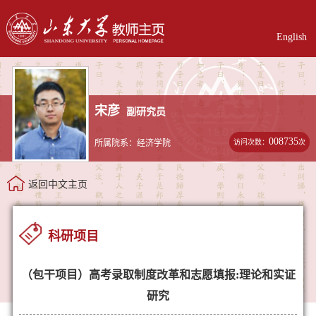
English
宋彦
副研究员
008735
访问次数：
次
所属院系：经济学院
返回中文主页
科研项目
（包干项目）高考录取制度改革和志愿填报:理论和实证
研究