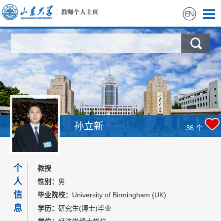
首页
科学研究
教学研究
获奖信息
孙立新
36
个
招生信息
个
教授
学生信息
人
性别：
男
信
毕业院校：
University of Birmingham (UK)
我的相册
息
学历：
研究生(博士)毕业