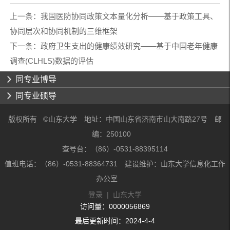
上一条：
我国医防协同政策文本量化分析——基于政策工具、
协同层次和协同机制的三维框架
下一条：
政府卫生支出的健康绩效研究——基于中国老年健康
调查(CLHLS)数据的评估
同专业博导
同专业硕导
版权所有 ©山东大学 地址：中国山东省济南市山大南路27号 邮
编：250100
查号台：（86）-0531-88395114
值班电话：（86）-0531-88364731 建设维护：山东大学信息化工作
办公室
登录
|
山东大学
访问量：
0000056869
最后更新时间：
2024
-
4
-
4