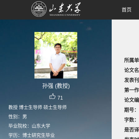
首页
所属单
论文名
发表刊
孙强 (教授)
第一作
71
论文编
教授 博士生导师 硕士生导师
期号：
性别：男
字数：
毕业院校：山东大学
是否译
学历：博士研究生毕业