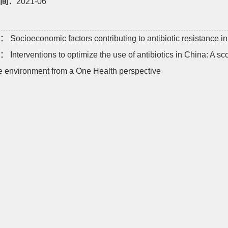
间：
2021-06
：
Socioeconomic factors contributing to antibiotic resistance i
：
Interventions to optimize the use of antibiotics in China: A 
e environment from a One Health perspective