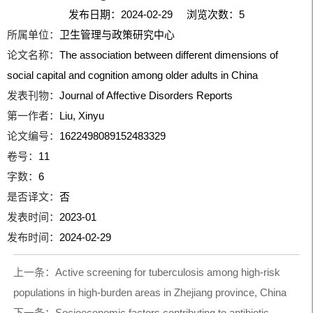
发布日期：2024-02-29 浏览次数：
5
所属单位：
卫生管理与政策研究中心
论文名称：
The association between different dimensions of
social capital and cognition among older adults in China
发表刊物：
Journal of Affective Disorders Reports
第一作者：
Liu, Xinyu
论文编号：
1622498089152483329
卷号：
11
字数：
6
是否译文：
否
发表时间：
2023-01
发布时间：
2024-02-29
上一条：
Active screening for tuberculosis among high-risk
populations in high-burden areas in Zhejiang province, China
下一条：
Socioeconomic factors contributing to antibiotic