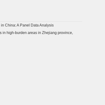
 in China: A Panel Data Analysis
s in high-burden areas in Zhejiang province,