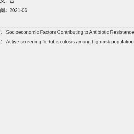
文：
否
间：
2021-06
：
Socioeconomic Factors Contributing to Antibiotic Resistance
：
Active screening for tuberculosis among high-risk population