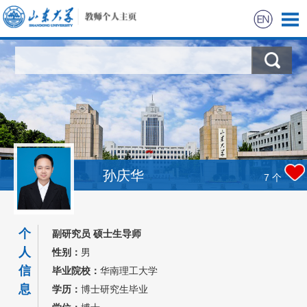
首页
科学研究
教学研究
获奖信息
孙庆华
7
个
招生信息
个
副研究员 硕士生导师
学生信息
人
性别：
男
信
毕业院校：
华南理工大学
我的相册
息
学历：
博士研究生毕业