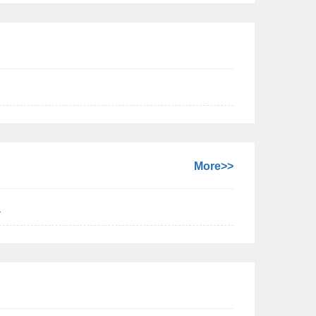
More>>
1