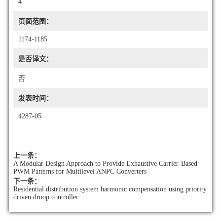
4
页面范围：
1174-1185
是否译文：
否
发表时间：
4287-05
上一条：
A Modular Design Approach to Provide Exhaustive Carrier-Based
PWM Patterns for Multilevel ANPC Converters
下一条：
Residential distribution system harmonic compensation using priority
driven droop controller