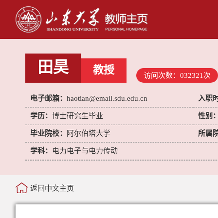
田昊
教授
访问次数：
032321
次
电子邮箱：
haotian@email.sdu.edu.cn
入职
学历：
博士研究生毕业
性别
毕业院校：
阿尔伯塔大学
所属
学科：
电力电子与电力传动
返回中文主页