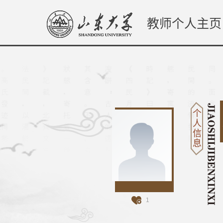
教师个人主页
个
人
信
息
1