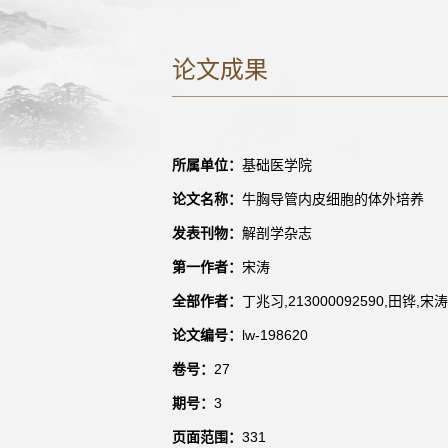
论文成果
所属单位：
基础医学院
论文名称：
牛胸导管内皮细胞的体外培养
发表刊物：
解剖学杂志
第一作者：
宋涛
全部作者：
丁兆习,213000092590,田铧,宋
论文编号：
lw-198620
卷号：
27
期号：
3
页面范围：
331